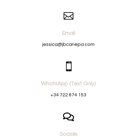

Email
jessica@jbcanepa.com

WhatsApp (Text Only)
+34 722 674 153

Socials